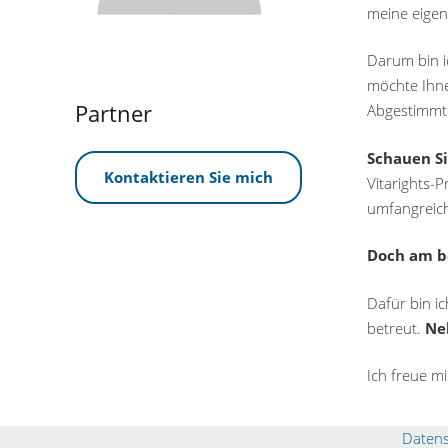
meine eige
Darum bin i
möchte Ihne
Partner
Abgestimmt 
Schauen Si
Kontaktieren Sie mich
Vitarights-P
umfangreich
Doch am be
Dafür bin ic
betreut.
Ne
Ich freue mi
Datens